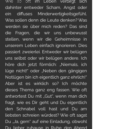
Wie so oft im Leben verbirgt sich 
sound libraries
dahinter entweder Scham, Angst oder 
ein diffuses Minderwertigkeitsgefühl. 
Was sollen denn die Leute denken? Was 
werden sie über mich reden? Das sind 
die Fragen, die wir uns unbewusst 
stellen, wenn wir die Geheimnisse in 
unserem Leben einfach ignorieren. Dies 
passiert zweierlei. Entweder wir belügen 
uns selbst oder wir belügen andere. Ich 
höre dich jetzt förmlich: „Niemals, ich 
lüge nicht!“ oder „Neben den gängigen 
Notlügen bin ich eigentlich ganz ehrlich!“ 
Aber ist es wirklich so? Ich möchte 
dieses Thema ganz eng fassen. Wie oft 
antwortest Du mit „Gut“, wenn man dich 
fragt, wie es Dir geht und Du eigentlich 
den Schnabel voll hast und Du am 
liebsten schreien würdest? Wie oft sagst 
Du „Ja, gern“ auf eine Einladung, obwohl 
Du lieber zuhause in Ruhe den Abend 