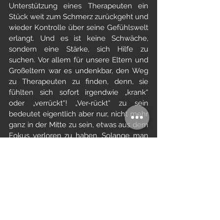
Unterstützung eines Therapeuten ein 
Stück weit zum Schmerz zurückgeht und 
wieder Kontrolle über seine Gefühlswelt 
erlangt. Und es ist keine Schwäche, 
sondern eine Stärke, sich Hilfe zu 
suchen. Vor allem für unsere Eltern und 
Großeltern war es undenkbar, den Weg 
zu Therapeuten zu finden, denn, sie 
fühlten sich sofort irgendwie „krank“ 
oder „verrückt“! „Ver-rückt“ zu sein 
bedeutet eigentlich aber nur, nicht mehr 
ganz in der Mitte zu sein, etwas aus dem 
Fokus verloren zu haben. Solange man 
das wieder grade rücken kann, ist doch 
noch nichts verloren!
Eine meiner langjährigen Lügen, die ich 
geglaubt habe, war, ich wäre unsportlich. 
Ein ungünstiger Zustand hatte dazu 
geführt, dass ich mir mit 16 Jahren genau 
das abgespeichert hatte und immer, 