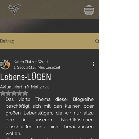
Beitrag
Alle Beiträge
Katrin Platzer-Wutti
Alle Beiträge
2. Sept. 2021
4 Min. Lesezeit
Lebens-LÜGEN
Schallherz BlogCast
Aktualisiert:
18. Mai 2024
Musikalischer Jahreskalender
Mit NaN von 5 Sternen bewertet.
Mitternachtslyrik
Das vierte Thema dieser Blogreihe 
beschäftigt sich mit den kleinen oder 
Coffee Shot
großen Lebenslügen, die wir nur allzu 
Sonderblog
gern in unserem Nachtkästchen 
einschließen und nicht herausrücken 
soundArt Kids on Tour
wollen. 