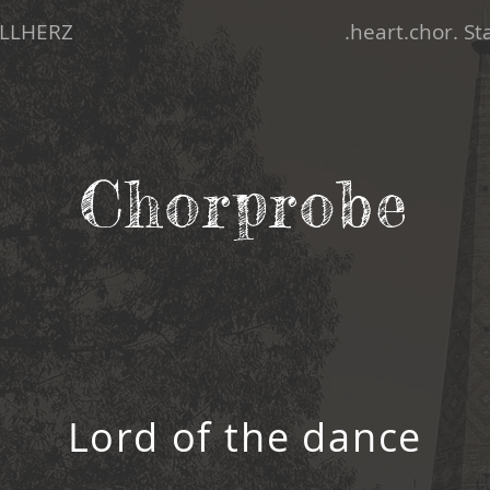
LLHERZ
.heart.chor. S
Chorprobe
Lord of the dance