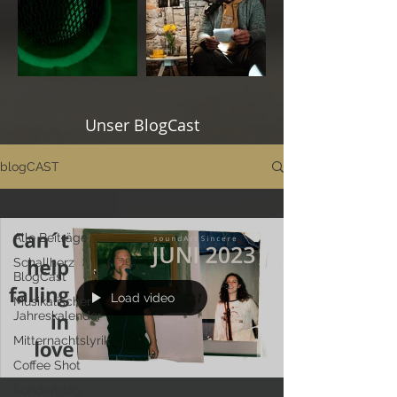
Unser BlogCast
blogCAST
Alle Beiträge
Alle Beiträge
Schallherz
BlogCast
Load video
Musikalischer
Jahreskalender
Mitternachtslyrik
Coffee Shot
Sonderblog