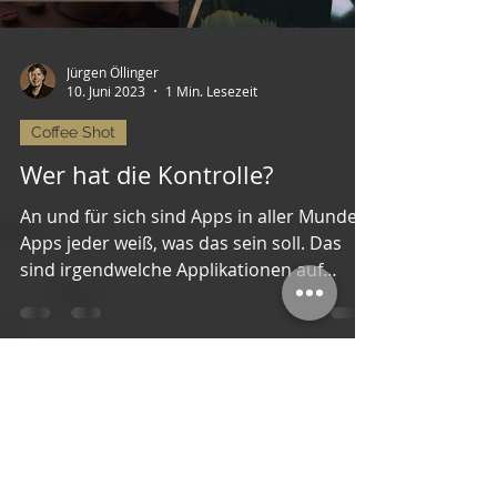
Jürgen Öllinger
10. Juni 2023
1 Min. Lesezeit
Coffee Shot
Wer hat die Kontrolle?
An und für sich sind Apps in aller Munde.
Apps jeder weiß, was das sein soll. Das
sind irgendwelche Applikationen auf
unseren...
Load video