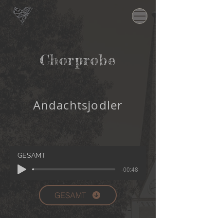
Chorprobe
Andachtsjodler
GESAMT
-00:48
GESAMT