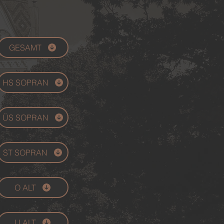
GESAMT
HS SOPRAN
ÜS SOPRAN
ST SOPRAN
O ALT
U ALT