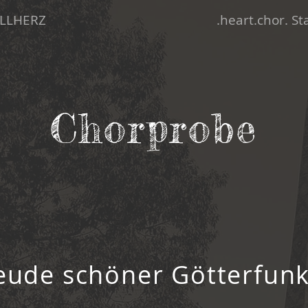
LLHERZ
.heart.chor. S
Chorprobe
eude schöner Götterfun