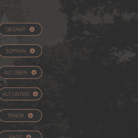
GESAMT
SOPRAN
ALT OBEN
ALT UNTEN
TENOR
BASS