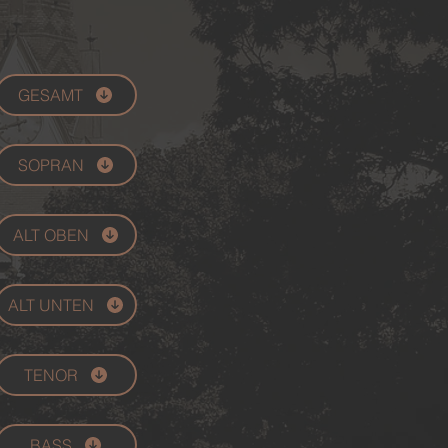
GESAMT
SOPRAN
ALT OBEN
ALT UNTEN
TENOR
BASS