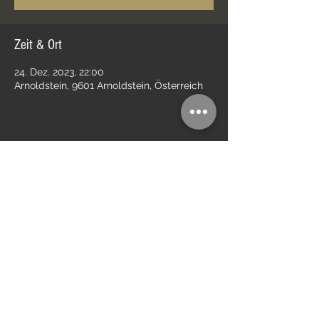
Zeit & Ort
24. Dez. 2023, 22:00
Arnoldstein, 9601 Arnoldstein, Österreich
Diese Veranstaltung teilen
Impressum
Kontakt
Datenschutz
AGB