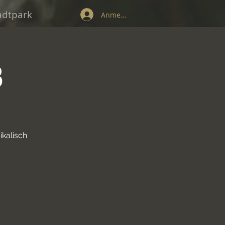
tadtpark
Anmelden
3
kalisch