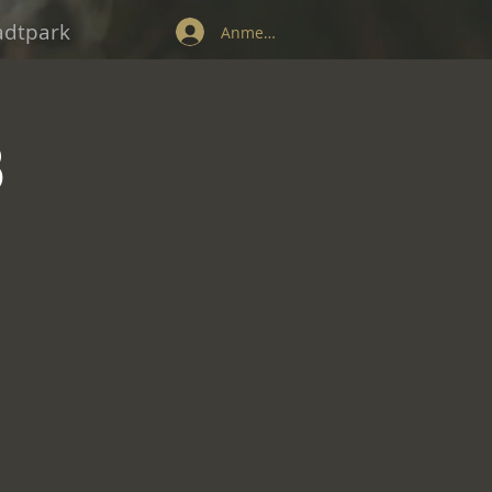
tadtpark
Anmelden
3