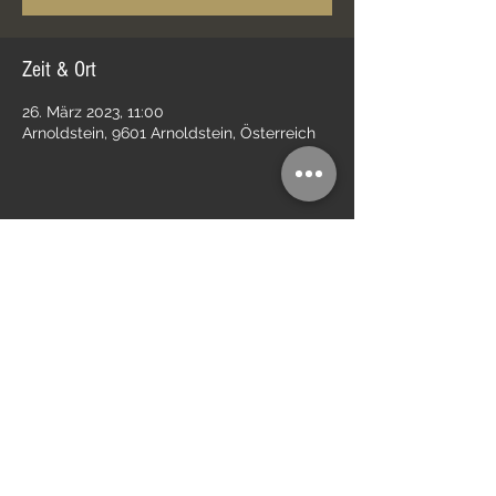
Zeit & Ort
26. März 2023, 11:00
Arnoldstein, 9601 Arnoldstein, Österreich
Diese Veranstaltung teilen
Impressum
Kontakt
Datenschutz
AGB