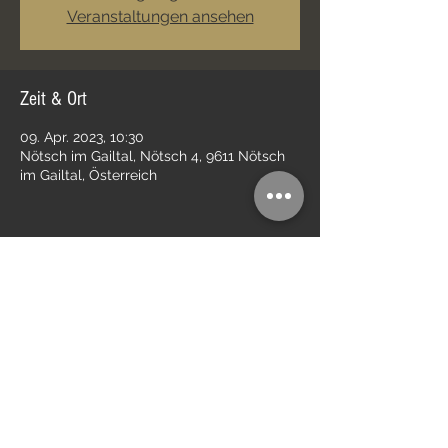
Veranstaltungen ansehen
Zeit & Ort
09. Apr. 2023, 10:30
Nötsch im Gailtal, Nötsch 4, 9611 Nötsch
im Gailtal, Österreich
Diese Veranstaltung teilen
Impressum
Kontakt
Datenschutz
AGB