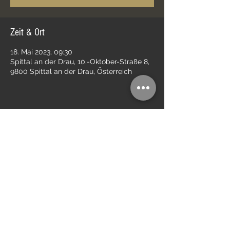
Zeit & Ort
18. Mai 2023, 09:30
Spittal an der Drau, 10.-Oktober-Straße 8,
9800 Spittal an der Drau, Österreich
Diese Veranstaltung teilen
Impressum
Kontakt
Datenschutz
AGB