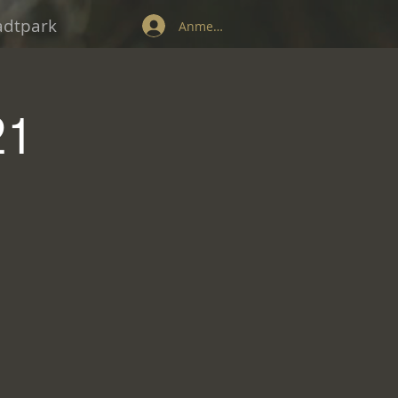
tadtpark
Anmelden
21