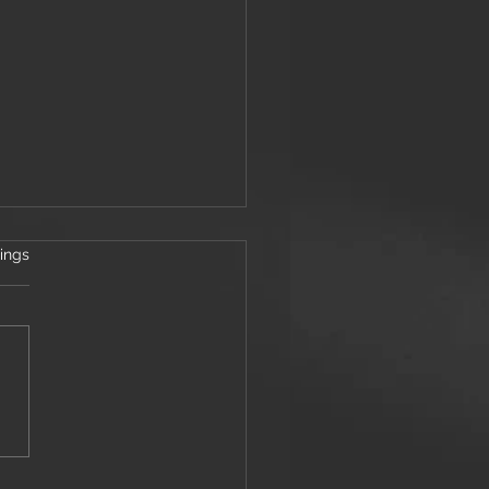
ertet.
ings
rung oder ein faules Ei im
grund