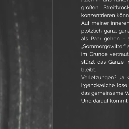
großen Streitbr
konzentrieren könne
Auf meiner inneren
plötzlich ganz, gan
als Paar gehen – si
„Sommergewitter“ s
im Grunde vertrau
stürzt das Ganze 
bleibt. 
Verletzungen? Ja kl
irgendwelche lose T
das gemeinsame We
Und darauf kommt 