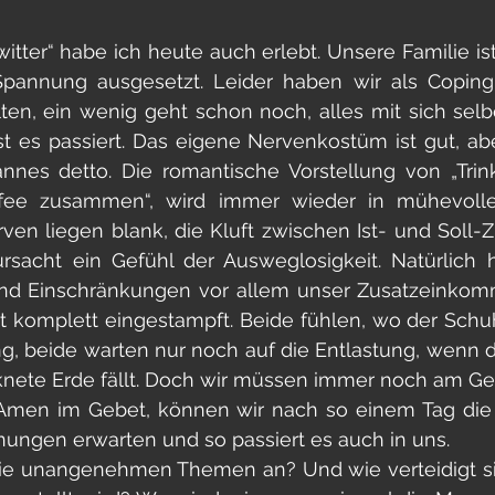
ter“ habe ich heute auch erlebt. Unsere Familie ist
Spannung ausgesetzt. Leider haben wir als Copin
lten, ein wenig geht schon noch, alles mit sich sel
t es passiert. Das eigene Nervenkostüm ist gut, abe
nes detto. Die romantische Vorstellung von „Trink
ee zusammen“, wird immer wieder in mühevoller 
rven liegen blank, die Kluft zwischen Ist- und Soll-Z
rsacht ein Gefühl der Ausweglosigkeit. Natürlich h
nd Einschränkungen vor allem unser Zusatzeinkom
t komplett eingestampft. Beide fühlen, wo der Schuh
g, beide warten nur noch auf die Entlastung, wenn d
cknete Erde fällt. Doch wir müssen immer noch am Gew
 Amen im Gebet, können wir nach so einem Tag die 
ungen erwarten und so passiert es auch in uns. 
ie unangenehmen Themen an? Und wie verteidigt sic