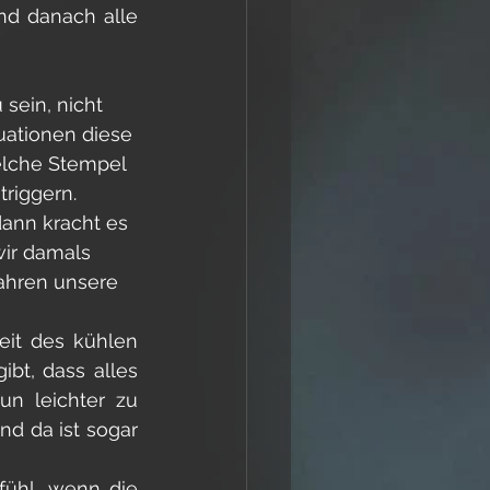
nd danach alle 
sein, nicht 
uationen diese 
elche Stempel 
riggern. 
dann kracht es 
wir damals 
ahren unsere 
it des kühlen 
t, dass alles 
n leichter zu 
d da ist sogar 
ühl, wenn die 