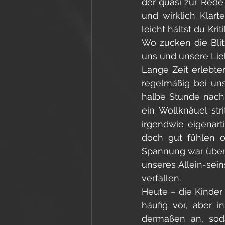
der quasi zur Rede 
und wirklich Klar
leicht hältst du Kri
Wo zucken die Blit
uns und unsere Lie
Lange Zeit erlebte
regelmäßig bei uns
halbe Stunde nach 
ein Wollknäuel str
irgendwie eigenarti
doch gut fühlen o
Spannung war über d
unseres Allein-sein
verfallen. 
Heute – die Kinder
häufig vor, aber i
dermaßen an, soda