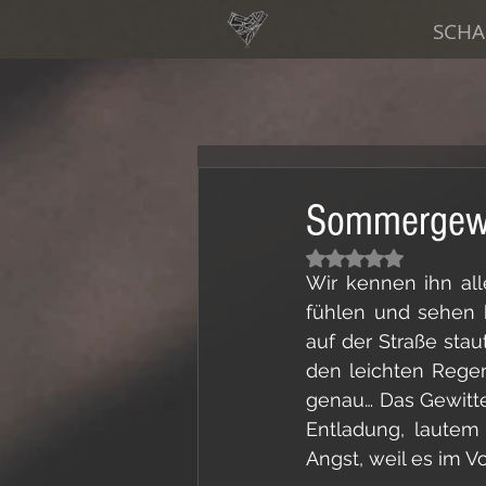
SCHA
Sommergewi
Mit NaN von 5 Ste
Wir kennen ihn all
fühlen und sehen k
auf der Straße sta
den leichten Regen
genau… Das Gewitte
Entladung, lautem
Angst, weil es im V