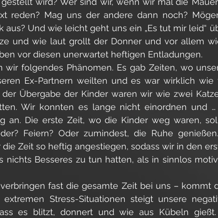
gestellt wird? Wer sind wir, wenn wir mal die Mauern
text reden? Mag uns der andere dann noch? Mögen
tik aus? Und wie leicht geht uns ein „Es tut mir leid“ ü
ze und wie laut grollt der Donner und vor allem wi
ben vor diesen unerwartet heftigen Entladungen. 
n wir folgendes Phänomen. Es gab Zeiten, wo unser
eren Ex-Partnern weilten und es war wirklich wie v
der Übergabe der Kinder waren wir wie zwei Katzen
itten. Wir konnten es lange nicht einordnen und … 
g an. Die erste Zeit, wo die Kinder weg waren, soll
der? Feiern? Oder zumindest, die Ruhe genießen.
ie Zeit so heftig angestiegen, sodass wir in den ers
s nichts Besseres zu tun hatten, als in sinnlos motivi
 verbringen fast die gesamte Zeit bei uns – kommt d
n extremen Stress-Situationen steigt unsere negat
ss es blitzt, donnert und wie aus Kübeln gießt