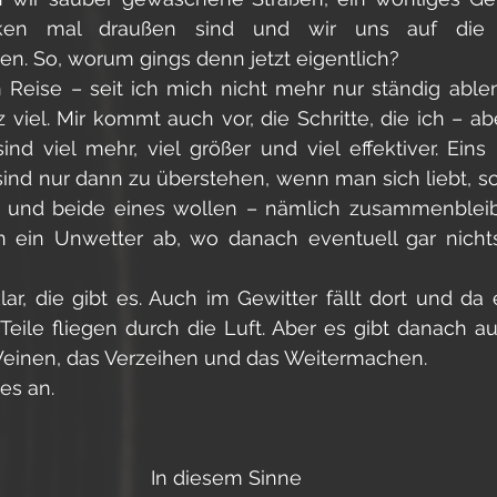
ocken mal draußen sind und wir uns auf die 
n. So, worum gings denn jetzt eigentlich? 
 Reise – seit ich mich nicht mehr nur ständig ablen
z viel. Mir kommt auch vor, die Schritte, die ich – ab
nd viel mehr, viel größer und viel effektiver. Eins is
ind nur dann zu überstehen, wenn man sich liebt, sc
t und beide eines wollen – nämlich zusammenbleib
in ein Unwetter ab, wo danach eventuell gar nicht
ar, die gibt es. Auch im Gewitter fällt dort und da
eile fliegen durch die Luft. Aber es gibt danach au
inen, das Verzeihen und das Weitermachen. 
es an.
In diesem Sinne