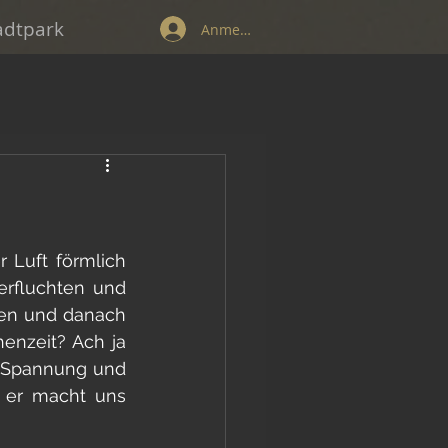
tadtpark
Anmelden
Luft förmlich 
rfluchten und 
en und danach 
enzeit? Ach ja 
r Spannung und 
 er macht uns 