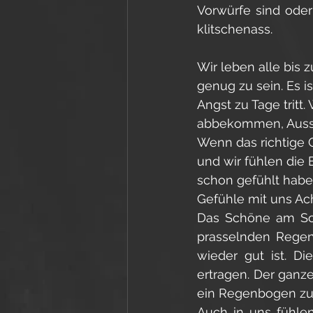
Vorwürfe sind oder
klitschenass. 
Wir leben alle bis 
genug zu sein. Es i
Angst zu Tage trit
abbekommen, Aussag
Wenn das richtige G
und wir fühlen die 
schon gefühlt habe
Gefühle mit uns Ac
Das Schöne am Somm
prasselnden Regens
wieder gut ist. Di
ertragen. Der ganz
ein Regenbogen zu
Auch in uns fühle