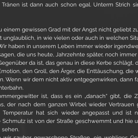
 Tränen ist dann auch schon egal. Unterm Strich si
zu einem gewissen Grad mit der Angst nicht geliebt zu 
st unglaublich, in wie vielen oder auch in welchen Sit
t. Wir haben in unserem Leben immer wieder irgendw
en, die uns heute, Jahrzehnte später, noch immer t
egenüber da ist, das genau in diese Kerbe schlägt, 
Emotion, den Groll, den Ärger, die Enttäuschung, die 
n. Wenn wir dem nicht aktiv entgegenwirken, dann f
hterbahn. 
ergewitter ist, dass es ein „danach“ gibt, die Ze
, der nach dem ganzen Wirbel wieder Vertrauen gib
e Temperatur hat sich wieder angepasst und ist nu
e Schmutz ist von der Straße geschwemmt und hie un
 sehen. 
n wir sauber gewaschene Straßen, ein wohliges Gef